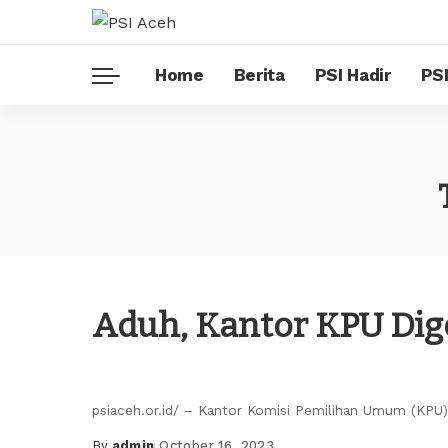
Home
Berita
PSI Hadir
PSI
Aduh, Kantor KPU Dig
psiaceh.or.id/ – Kantor Komisi Pemilihan Umum (KPU
By
admin
October 16, 2023