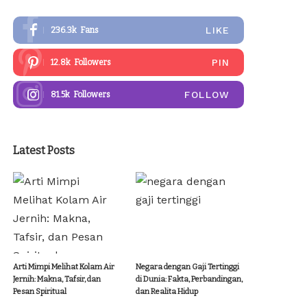
LIKE
236.3k
Fans
PIN
12.8k
Followers
FOLLOW
81.5k
Followers
Latest Posts
Arti Mimpi Melihat Kolam Air
Negara dengan Gaji Tertinggi
Jernih: Makna, Tafsir, dan
di Dunia: Fakta, Perbandingan,
Pesan Spiritual
dan Realita Hidup