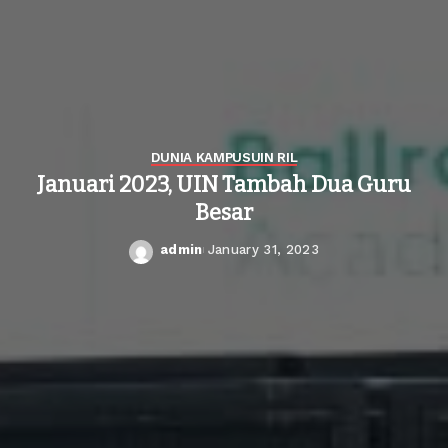
DUNIA KAMPUS
UIN RIL
Januari 2023, UIN Tambah Dua Guru
Besar
admin
January 31, 2023
Posted
by