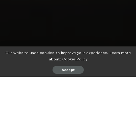
Our website uses cookies to improve your experience. Learn more
about:
Cookie Policy
Accept
psiaceh.or.id/
– Tingkatkan rasa persaudaraan antar
anggota, penghobi otomotif mobil Nissan Grand Livina,
(Gravinci Chapter Lampung) menggelar kopdar dan
gathering ceria di pantai Bensam, Sabtu (15/07/2023).
Ketua Chapter Gravinci Lampung, Om Eman mengatakan,
kegiatan ini menjadi penyegaran dan temu kangen bulanan