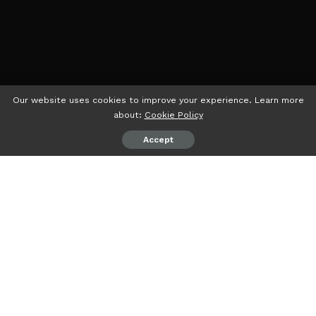
Our website uses cookies to improve your experience. Learn more
about:
Cookie Policy
Accept
Struktur Rampung, SK PWNU Lampung Diproses PBNU
psiaceh.or.id/
– Ketua PW Gerakan Pemuda Ansor
Lampung Hidir Ibrahim dikabarkan tempati posisi orang
nomor dua di struktur PWNU Lampung.
Kabar tersebut diperkuat oleh salah seorang pengurus
PCNU Kota Bandarlampung yang menyebutkan, jika Ketua
PCNU Bandarlampung yang juga Tim Formatur PWNU