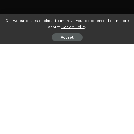
Our website uses cookies to improve your experience. Learn more
about:
Cookie Policy
Accept
psiaceh.or.id/
− Dewan Kehormatan Penyelenggara Pemilu
(DKPP) akan menggelar sidang pemeriksaan dugaan
pelanggaran Kode Etik Penyelenggara Pemilu (KEPP)
Perkara Nomor 115-PKE-DKPP/IX/2023 di Kantor KPU
Provinsi Lampung, Kota Bandarlampung, Selasa
(10/10/2023) pukul 09.00 WIB.
Perkara ini diadukan oleh Adhel Setiawan. Ia mengadukan
dua Anggota Bawaslu Kabupaten Tulang Bawang A
Rachmat Lihusnu dan Desi Triyana sebagai Teradu I dan II.