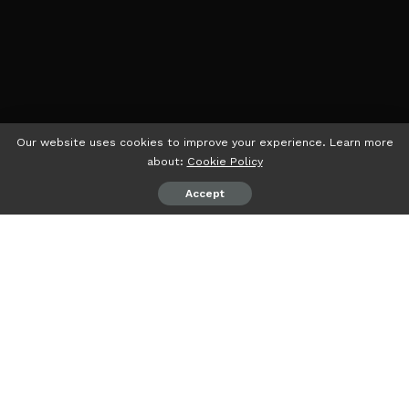
Our website uses cookies to improve your experience. Learn more
about:
Cookie Policy
Accept
PEMBARUANID
– Mahasiswa Fakultas Keguruan dan Ilmu
Pendidikan (FKIP) Universitas Lampung (Unila) telah
mengukir prestasi dan pengalaman berharga dalam
program SEA Teacher, yang menjadi salah satu upaya
mereka untuk menghadapi tantangan globalisasi di dunia
pendidikan.