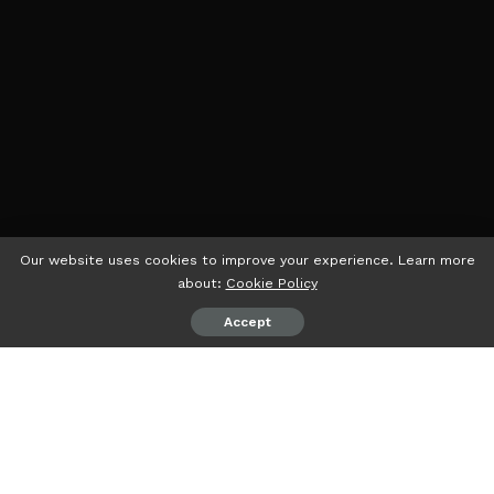
Our website uses cookies to improve your experience. Learn more
about:
Cookie Policy
Accept
PEMBARUANID
– Pabrikan teknologi asal Tiongkok,
Oppo
,
telah
merilis smartphone
lipat terbaru mereka, Oppo Find
N3 Flip, yang mengguncang pasar teknologi global.
Diluncurkan secara resmi pada Kamis (19/10/2023), ponsel