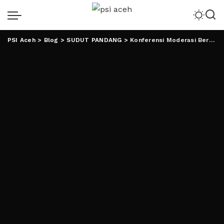
PSI Aceh
>
Blog
>
SUDUT PANDANG
>
Konferensi Moderasi Beragama (Sebuah Asa Harmoni Lintas Benua)