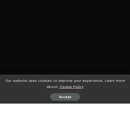
Our website uses cookies to improve your experience. Learn more
about:
Cookie Policy
Accept
Oleh :
Prof. H. Wan Jamaluddin Z, M.Ag, Ph.D
Rektor UIN Raden Intan Lampung dan Peserta Konferensi